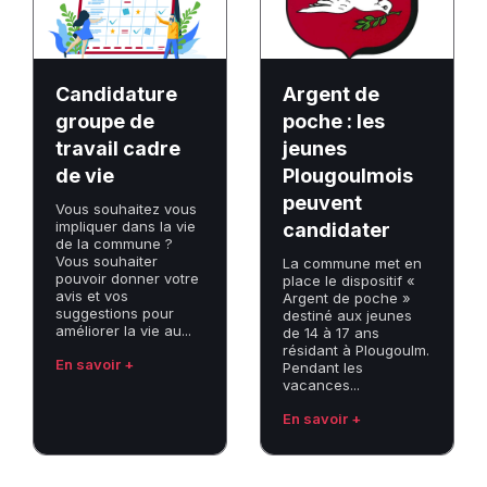
de
poche
travail
:
cadre
les
de
jeunes
Candidature
Argent de
vie
Plougoulmois
groupe de
poche : les
peuvent
travail cadre
jeunes
candidater
de vie
Plougoulmois
peuvent
Vous souhaitez vous
impliquer dans la vie
candidater
de la commune ?
Vous souhaiter
La commune met en
pouvoir donner votre
place le dispositif «
avis et vos
Argent de poche »
suggestions pour
destiné aux jeunes
améliorer la vie au...
de 14 à 17 ans
résidant à Plougoulm.
En savoir +
Pendant les
vacances...
En savoir +