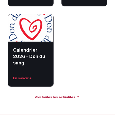
Calendrier
2026
-
Don
du
sang
Calendrier
2026 - Don du
sang
En savoir +
Voir toutes les actualités