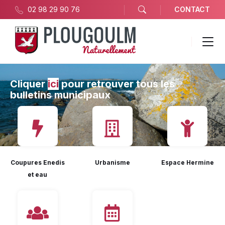
02 98 29 90 76
CONTACT
Cliquer
ici
pour retrouver tous les
bulletins municipaux
Coupures Enedis
Urbanisme
Espace Hermine
et eau