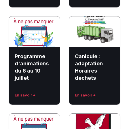
Programme
Canicule
d'animations
:
du
adaptation
6
Horaires
au
déchets
10
Programme
Canicule :
juillet
d'animations
adaptation
du 6 au 10
Horaires
juillet
déchets
En savoir +
En savoir +
Candidature
Argent
groupe
de