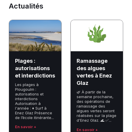
Actualités
Plages
Ramassage
:
des
autorisations
algues
et
vertes
interdictions
à
Enez
Plages :
Ramassage
Glaz
autorisations
des algues
et interdictions
vertes à Enez
Glaz
Les plages à
Plougoulm :
🌿 À partir de la
autorisations et
semaine prochaine,
interdictions
des opérations de
Autorisation à
ramassage des
l'année : ♦ Surf à
algues vertes seront
Enez Glaz Présence
réalisées sur la plage
de l’école itinérante...
d'Enez Glaz. 🌊 ✅...
En savoir +
En savoir +