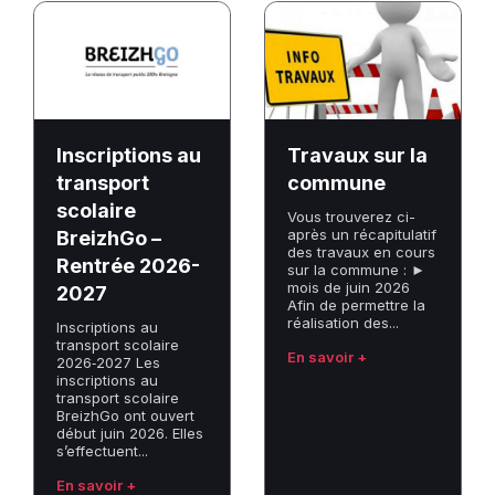
Inscriptions
Travaux
au
sur
transport
la
scolaire
commune
BreizhGo
–
Inscriptions au
Travaux sur la
Rentrée
transport
commune
2026-
scolaire
Vous trouverez ci-
2027
après un récapitulatif
BreizhGo –
des travaux en cours
Rentrée 2026-
sur la commune : ►
mois de juin 2026
2027
Afin de permettre la
réalisation des...
Inscriptions au
transport scolaire
En savoir +
2026‑2027 Les
inscriptions au
transport scolaire
BreizhGo ont ouvert
début juin 2026. Elles
s’effectuent...
En savoir +