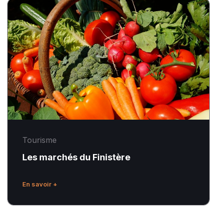
Les
marchés
du
Finistère
Tourisme
Les marchés du Finistère
En savoir +