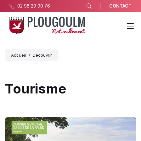
02 98 29 90 76
CONTACT
Accueil
Découvrir
Tourisme
Camping
du
Bois