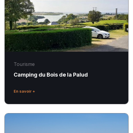
de
la
Palud
Tourisme
Camping du Bois de la Palud
En savoir +
Les
plages
: