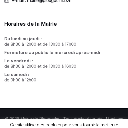
E-mail : mairie@plougoulm.bzh
Horaires de la Mairie
Du lundi au jeudi :
de 8h30 à 12h00 et de 13h30 à 17h00
Fermeture au public le mercredi après-midi
Le vendredi :
de 8h30 à 12h00 et de 13h30 à 16h30
Le samedi :
de 9h00 à 12h00
© 2026 Mairie de Plougoulm - Tous droits réservés |
Mentions
Ce site utilise des cookies pour vous fournir la meilleure
légales
|
Politique de confidentialité
|
Gérer mes cookies.