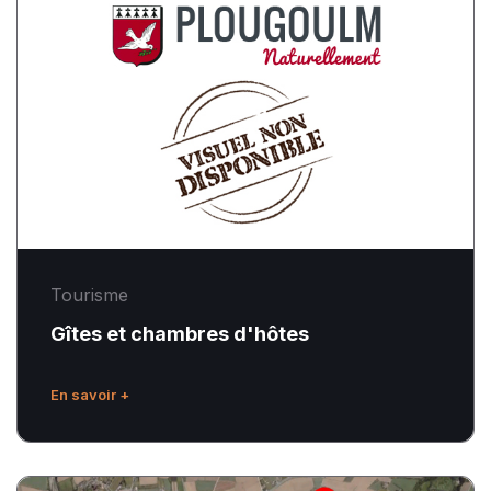
et
chambres
d'hôtes
Tourisme
Gîtes et chambres d'hôtes
En savoir +
Randonnées