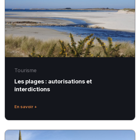
autorisations
et
interdictions
Tourisme
Les plages : autorisations et
interdictions
En savoir +
Les