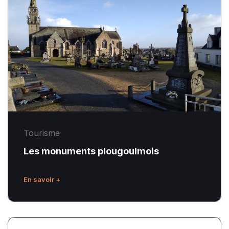
monuments
plougoulmois
Tourisme
Les monuments plougoulmois
En savoir +
Gîtes