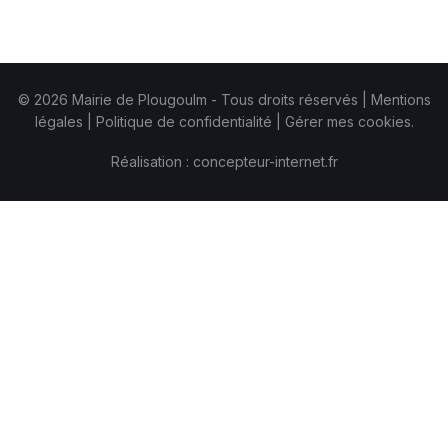
© 2026 Mairie de Plougoulm - Tous droits réservés |
Mentions
légales
|
Politique de confidentialité
|
Gérer mes cookies.
Réalisation : concepteur-internet.fr